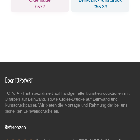
Ölgemälde
Leinwand-Kunstdruck
€572
€55.33
Über TOPofART
TOPofART ist spezialisiert auf handgemalte Kunstreproduktionen mit
Ölfarben auf Leinwand, sowie Giclée-Drucke auf Leinwand und
Kunstdruckpapier. Wir bieten die Montage und Rahmung der bei uns
bestellten Leinwanddrucke an.
Referenzen