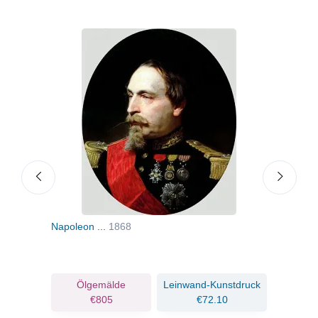
..
Napoleon ...
1868
Die 
n.d.
Ölgemälde
Leinwand-Kunstdruck
€805
€72.10