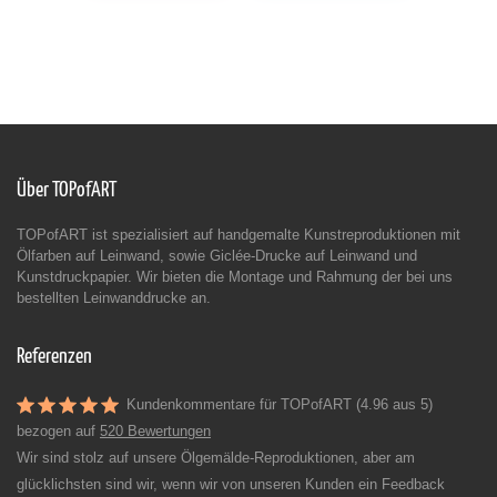
Über TOPofART
TOPofART ist spezialisiert auf handgemalte Kunstreproduktionen mit
Ölfarben auf Leinwand, sowie Giclée-Drucke auf Leinwand und
Kunstdruckpapier. Wir bieten die Montage und Rahmung der bei uns
bestellten Leinwanddrucke an.
Referenzen
Kundenkommentare für TOPofART (4.96 aus 5)
bezogen auf
520 Bewertungen
Wir sind stolz auf unsere Ölgemälde-Reproduktionen, aber am
glücklichsten sind wir, wenn wir von unseren Kunden ein Feedback