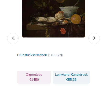
kten,
Frühstücksstillleben
c.1665/70
Still
ruck
Ölgemälde
Leinwand-Kunstdruck
€1450
€55.33