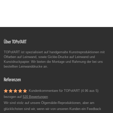
Über TOPofART
TOPofART ist spezialisiert auf handgemalte Kunstreproduktionen mit
Ölfarben auf Leinwand, sowie Giclée-Drucke auf Leinwand und
Kunstdruckpapier. Wir bieten die Montage und Rahmung der bei uns
bestellten Leinwanddrucke an.
Referenzen
Kundenkommentare für TOPofART (4.96 aus 5)
bezogen auf
520 Bewertungen
Wir sind stolz auf unsere Ölgemälde-Reproduktionen, aber am
glücklichsten sind wir, wenn wir von unseren Kunden ein Feedback