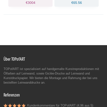
€3004
€65.56
Über TOPofART
TOPofART ist spezialisiert auf handgemalte Kunstreproduktionen mit
Ölfarben auf Leinwand, sowie Giclée-Drucke auf Leinwand und
Kunstdruckpapier. Wir bieten die Montage und Rahmung der bei uns
bestellten Leinwanddrucke an.
Referenzen
Kundenkommentare für TOPofART (4.96 aus 5)