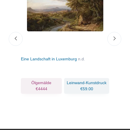
Eine Landschaft in Luxemburg
n.d.
Reise
Land
ruck
Ölgemälde
Leinwand-Kunstdruck
€4444
€59.00