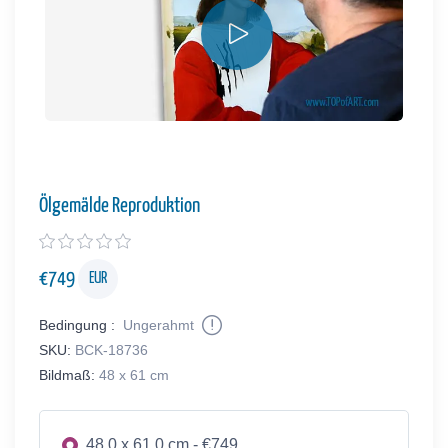
Ölgemälde Reproduktion
€
749
EUR
Bedingung :
Ungerahmt
SKU:
BCK-18736
Bildmaß:
48 x 61 cm
48.0 x 61.0 cm - €749