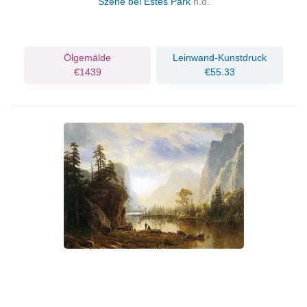
Szene bei Estes Park
n.d.
Ölgemälde
Leinwand-Kunstdruck
€1439
€55.33