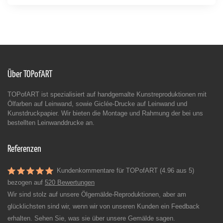
Über TOPofART
TOPofART ist spezialisiert auf handgemalte Kunstreproduktionen mit
Ölfarben auf Leinwand, sowie Giclée-Drucke auf Leinwand und
Kunstdruckpapier. Wir bieten die Montage und Rahmung der bei uns
bestellten Leinwanddrucke an.
Referenzen
Kundenkommentare für TOPofART (4.96 aus 5)
bezogen auf
520 Bewertungen
Wir sind stolz auf unsere Ölgemälde-Reproduktionen, aber am
glücklichsten sind wir, wenn wir von unseren Kunden ein Feedback
erhalten. Sehen Sie, was sie über unsere Gemälde sagen.