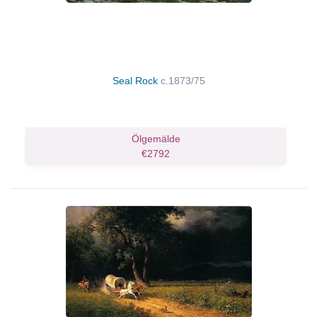
Seal Rock
c.1873/75
Ölgemälde
€2792