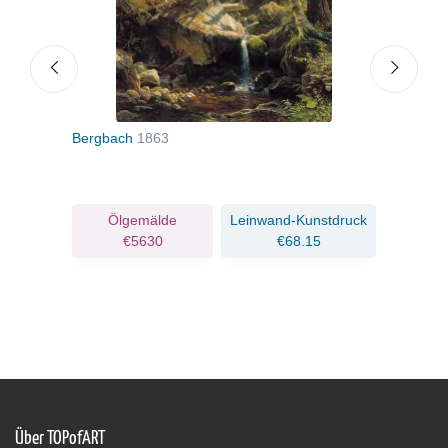
Bergbach
1863
Sonn
Ölgemälde
Leinwand-Kunstdruck
€5630
€68.15
Über TOPofART