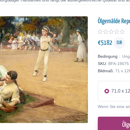
orgfältiger Handarbeit und fängt die außergewöhnliche Qualität und au
Ölgemälde Rep
€
5182
EUR
Bedingung :
Ung
SKU:
BFA-19075
Bildmaß:
71 x 12
71.0 x 1
Wenn Sie eine a
Ölg