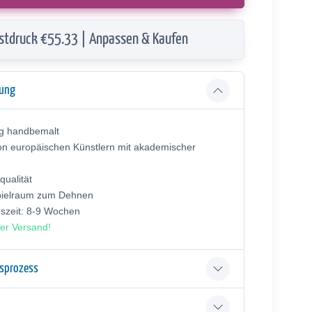
stdruck €55.33 | Anpassen & Kaufen
bung
ig handbemalt
on europäischen Künstlern mit akademischer
ualität
pielraum zum Dehnen
gszeit: 8-9 Wochen
er Versand!
gsprozess