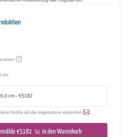
thentische Pinselführung des Originals ein.
roduktion
erahmt
6 cm
26.0 cm - €5182
ndere Größe als die angebotene wünschen
emälde €
5182
in den Warenkorb