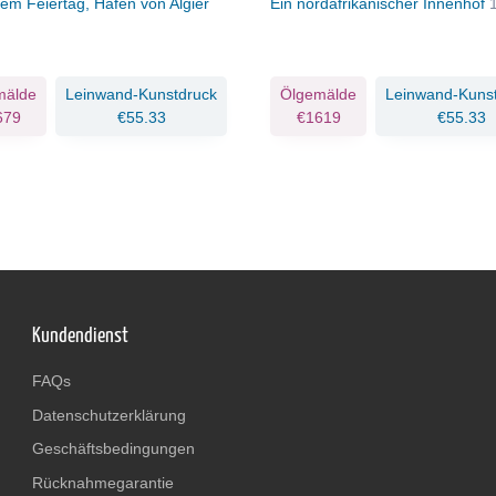
em Feiertag, Hafen von Algier
Ein nordafrikanischer Innenhof
mälde
Leinwand-Kunstdruck
Ölgemälde
Leinwand-Kuns
679
€55.33
€1619
€55.33
Kundendienst
FAQs
Datenschutzerklärung
Geschäftsbedingungen
Rücknahmegarantie