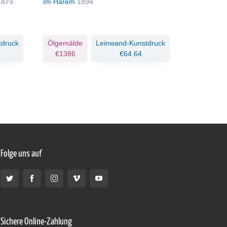
1879
Im Harem
1894
Pharao und
verschlun
tdruck
Ölgemälde
Leinwand-Kunstdruck
Ölgemäld
€1386
€64.64
€4093
Folge uns auf
Sichere Online-Zahlung