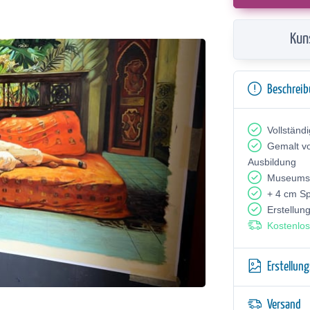
Kun
Beschrei
Vollständ
Gemalt v
Ausbildung
Museumsq
+ 4 cm S
Erstellun
Kostenlos
Erstellun
Versand