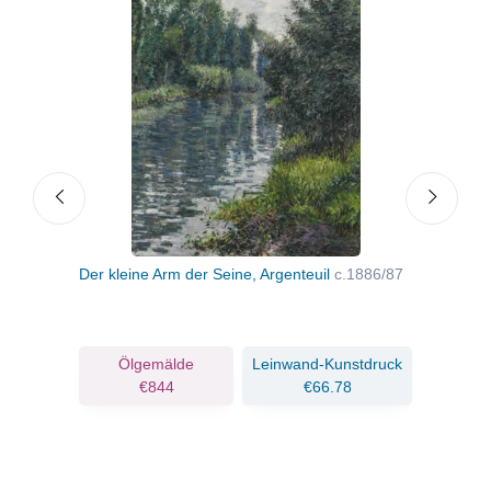
Der kleine Arm der Seine, Argenteuil
c.1886/87
Rosa
c.18
ruck
Ölgemälde
Leinwand-Kunstdruck
€844
€66.78