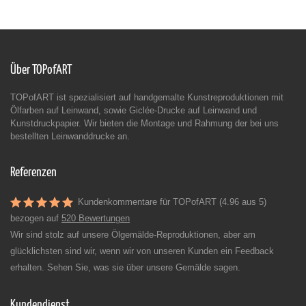
Über TOPofART
TOPofART ist spezialisiert auf handgemalte Kunstreproduktionen mit
Ölfarben auf Leinwand, sowie Giclée-Drucke auf Leinwand und
Kunstdruckpapier. Wir bieten die Montage und Rahmung der bei uns
bestellten Leinwanddrucke an.
Referenzen
Kundenkommentare für TOPofART (4.96 aus 5)
bezogen auf
520 Bewertungen
Wir sind stolz auf unsere Ölgemälde-Reproduktionen, aber am
glücklichsten sind wir, wenn wir von unseren Kunden ein Feedback
erhalten. Sehen Sie, was sie über unsere Gemälde sagen.
Kundendienst