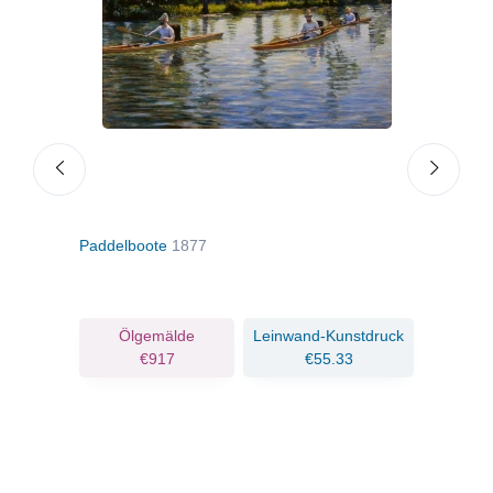
Paddelboote
1877
Fisc
ruck
Ölgemälde
Leinwand-Kunstdruck
€917
€55.33