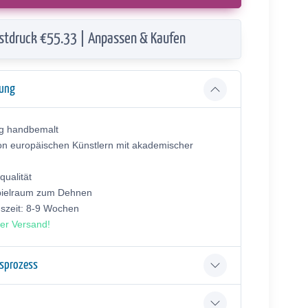
stdruck €55.33 | Anpassen & Kaufen
bung
ig handbemalt
on europäischen Künstlern mit akademischer
ualität
pielraum zum Dehnen
gszeit: 8-9 Wochen
er Versand!
gsprozess