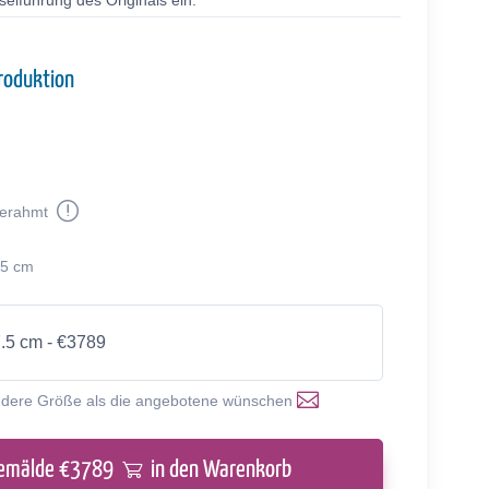
selführung des Originals ein.
roduktion
erahmt
.5 cm
7.5 cm - €3789
ndere Größe als die angebotene wünschen
emälde €
3789
in den Warenkorb