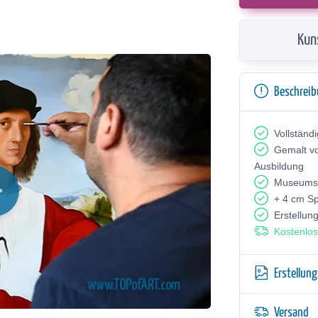
Kun
Beschrei
Vollständ
Gemalt v
Ausbildung
Museumsq
+ 4 cm S
Erstellun
Kostenlos
Erstellun
Versand