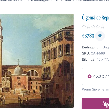
ndarbeit und fängt die außergewöhnliche Qualität und authentische Pin
Ölgemälde Rep
€
3789
EUR
Bedingung :
Ung
SKU:
CAN-568
Bildmaß:
45 x 77
45.0 x 7
Wenn Sie eine a
Ölg