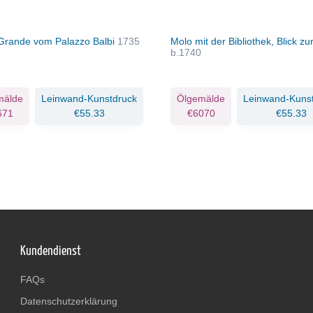
Grande vom Palazzo Balbi
1735
Molo mit der Bibliothek, Blick z
b.1740
mälde
Leinwand-Kunstdruck
Ölgemälde
Leinwand-Kuns
671
€55.33
€6070
€55.33
Kundendienst
FAQs
Datenschutzerklärung