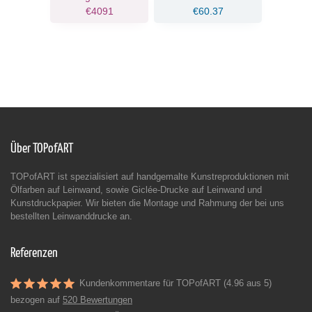
€4091
€60.37
Über TOPofART
TOPofART ist spezialisiert auf handgemalte Kunstreproduktionen mit
Ölfarben auf Leinwand, sowie Giclée-Drucke auf Leinwand und
Kunstdruckpapier. Wir bieten die Montage und Rahmung der bei uns
bestellten Leinwanddrucke an.
Referenzen
Kundenkommentare für TOPofART (4.96 aus 5)
bezogen auf
520 Bewertungen