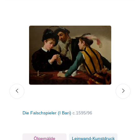
Die Falschspieler (I Bari)
c.1595/96
Die 
ruck
Ölgemälde
Leinwand-Kunstdruck