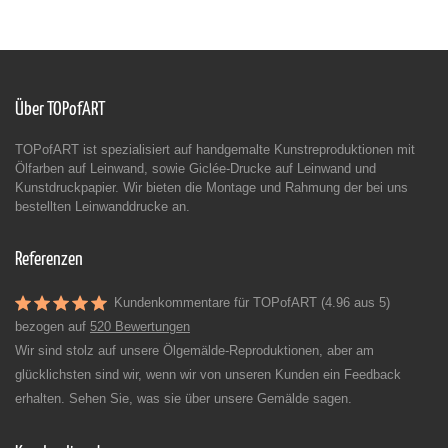
Über TOPofART
TOPofART ist spezialisiert auf handgemalte Kunstreproduktionen mit
Ölfarben auf Leinwand, sowie Giclée-Drucke auf Leinwand und
Kunstdruckpapier. Wir bieten die Montage und Rahmung der bei uns
bestellten Leinwanddrucke an.
Referenzen
Kundenkommentare für TOPofART (4.96 aus 5)
bezogen auf
520 Bewertungen
Wir sind stolz auf unsere Ölgemälde-Reproduktionen, aber am
glücklichsten sind wir, wenn wir von unseren Kunden ein Feedback
erhalten. Sehen Sie, was sie über unsere Gemälde sagen.