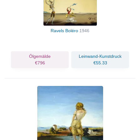
Ravels Boléro
1946
Ölgemälde
Leinwand-Kunstdruck
€796
€55.33