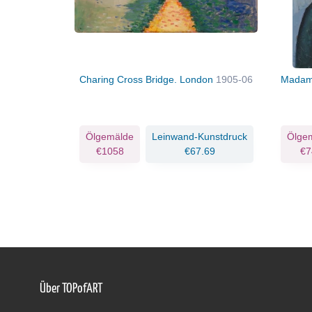
Charing Cross Bridge. London
1905-06
Madame
Ölgemälde
Leinwand-Kunstdruck
Ölge
€1058
€67.69
€7
Über TOPofART