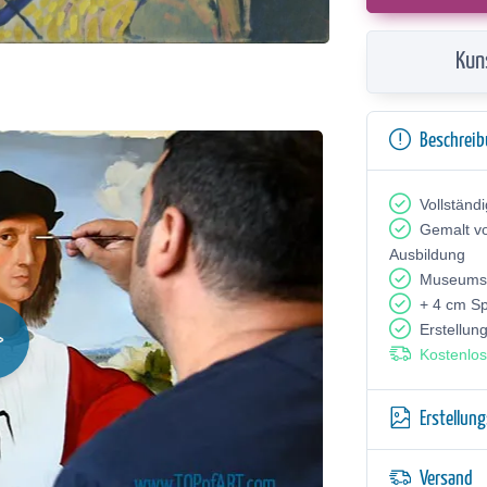
Kun
Beschrei
Vollständ
Gemalt v
Ausbildung
Museumsq
+ 4 cm S
Erstellun
Kostenlos
Erstellun
Versand