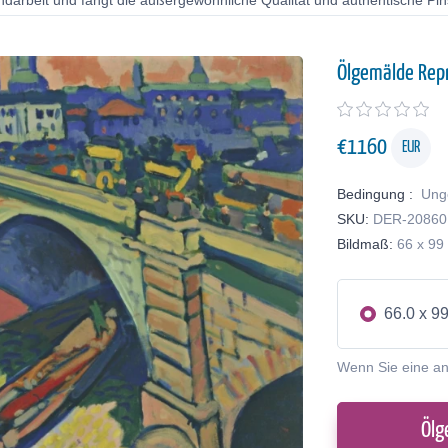
ndarbeit und fängt die außergewöhnliche Qualität und authentische Pin
Ölgemälde Rep
€
1160
EUR
Bedingung :
Ung
SKU:
DER-20860
Bildmaß:
66 x 99
66.0 x 9
Wenn Sie eine a
Ölg