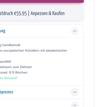
stdruck €55.95 | Anpassen & Kaufen
bung
ig handbemalt
on europäischen Künstlern mit akademischer
ualität
pielraum zum Dehnen
gszeit: 8-9 Wochen
er Versand!
gsprozess