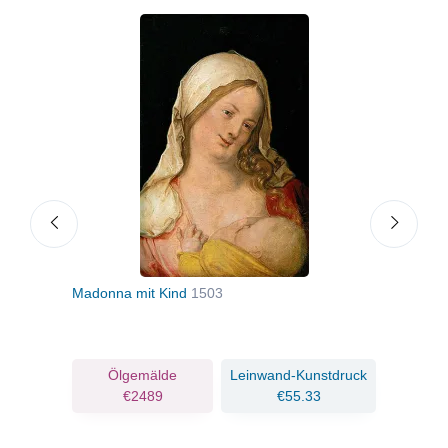
Madonna mit Kind
1503
Jako
ruck
Ölgemälde
Leinwand-Kunstdruck
€2489
€55.33