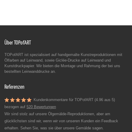
Über TOPofART
TOPofART ist spezialisiert auf handgemalte Kunstreproduktionen mit
Ölfarben auf Leinwand, sowie Giclée-Drucke auf Leinwand und
Kunstdruckpapier. Wir bieten die Montage und Rahmung der bei uns
bestellten Leinwanddrucke an.
Referenzen
Kundenkommentare für TOPofART (4.96 aus 5)
bezogen auf
520 Bewertungen
Wir sind stolz auf unsere Ölgemälde-Reproduktionen, aber am
glücklichsten sind wir, wenn wir von unseren Kunden ein Feedback
erhalten. Sehen Sie, was sie über unsere Gemälde sagen.