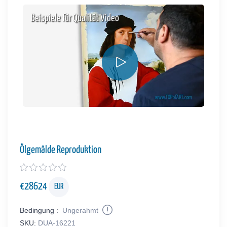
Beispiele für Qualität Video
Ölgemälde Reproduktion
€
28624
EUR
Bedingung :
Ungerahmt
SKU:
DUA-16221