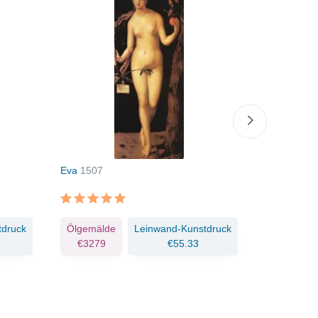
Eva
1507
Christus un
tdruck
Ölgemälde
Leinwand-Kunstdruck
Ölgemäld
€3279
€55.33
€6439