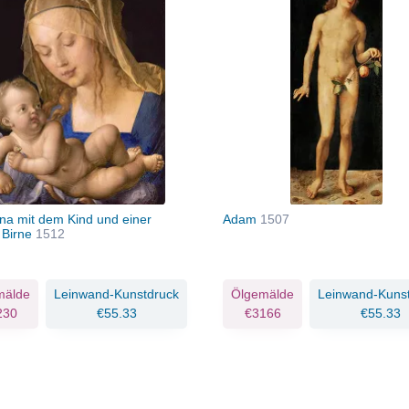
a mit dem Kind und einer
Adam
1507
 Birne
1512
mälde
Leinwand-Kunstdruck
Ölgemälde
Leinwand-Kuns
230
€55.33
€3166
€55.33