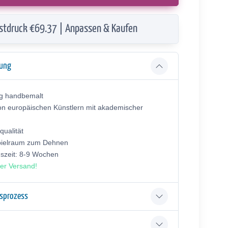
stdruck €69.37 | Anpassen & Kaufen
bung
ig handbemalt
on europäischen Künstlern mit akademischer
ualität
pielraum zum Dehnen
gszeit: 8-9 Wochen
er Versand!
gsprozess