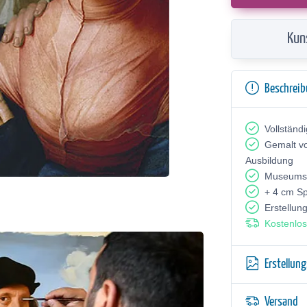
Kun
Beschrei
Vollständ
Gemalt v
Ausbildung
Museumsq
+ 4 cm S
Erstellun
Kostenlos
Erstellun
Versand