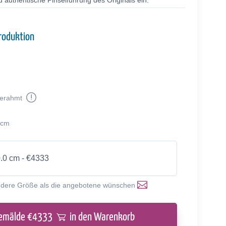
 authentische Pinselführung des Originals ein.
roduktion
erahmt
 cm
0.0 cm - €4333
ndere Größe als die angebotene wünschen
emälde €
4333
in den Warenkorb