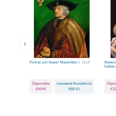
506
Porträt von Kaiser Maximilian I.
1519
Madonn
halben
Kunstdruck
Ölgemälde
Leinwand-Kunstdruck
Ölge
.54
€4046
€68.61
€3