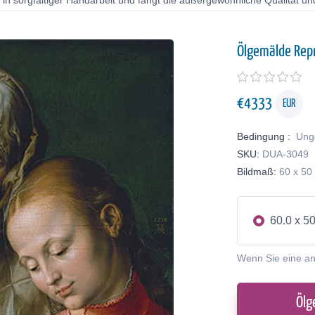
in sorgfältiger Handarbeit und fängt die außergewöhnliche Qualität und
Ölgemälde Rep
€
4333
EUR
Bedingung :
Ung
SKU:
DUA-3049
Bildmaß:
60 x 50
60.0 x 5
Wenn Sie eine a
Ölg