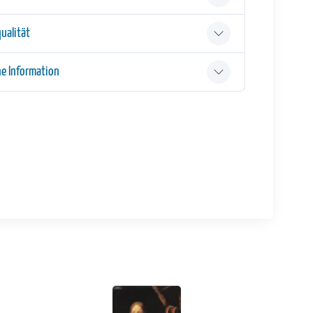
ualität
he Information