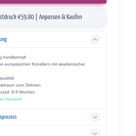
stdruck €59.80 | Anpassen & Kaufen
bung
ig handbemalt
on europäischen Künstlern mit akademischer
ualität
pielraum zum Dehnen
gszeit: 8-9 Wochen
er Versand!
gsprozess