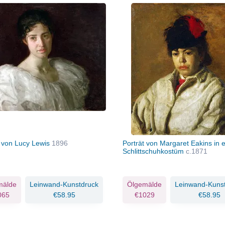
t von Lucy Lewis
1896
Porträt von Margaret Eakins in 
Schlittschuhkostüm
c.1871
mälde
Leinwand-Kunstdruck
Ölgemälde
Leinwand-Kuns
065
€58.95
€1029
€58.95