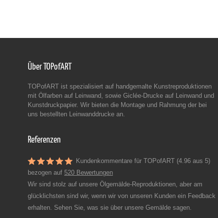
Über TOPofART
TOPofART ist spezialisiert auf handgemalte Kunstreproduktionen
mit Ölfarben auf Leinwand, sowie Giclée-Drucke auf Leinwand und
Kunstdruckpapier. Wir bieten die Montage und Rahmung der bei
uns bestellten Leinwanddrucke an.
Referenzen
Kundenkommentare für TOPofART (4.96 aus 5)
bezogen auf
520 Bewertungen
Wir sind stolz auf unsere Ölgemälde-Reproduktionen, aber am
glücklichsten sind wir, wenn wir von unseren Kunden ein Feedback
erhalten. Sehen Sie, was sie über unsere Gemälde sagen.