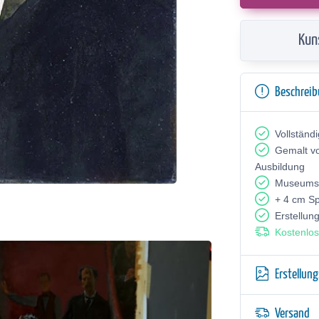
Kun
Beschrei
Vollständ
Gemalt v
Ausbildung
Museumsq
+ 4 cm S
Erstellun
Kostenlos
Erstellun
Versand