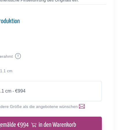
thentische Pinselführung des Originals ein.
roduktion
erahmt
51.1 cm
1.1 cm - €994
ndere Größe als die angebotene wünschen
gemälde €
994
in den Warenkorb