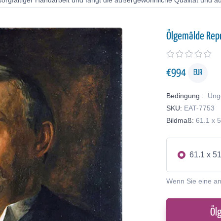
orgfältiger Handarbeit und fängt die außergewöhnliche Qualität und au
Ölgemälde Rep
€
994
EUR
Bedingung :
Ung
SKU:
EAT-7753
Bildmaß:
61.1 x 
61.1 x 5
Wenn Sie eine a
Öl