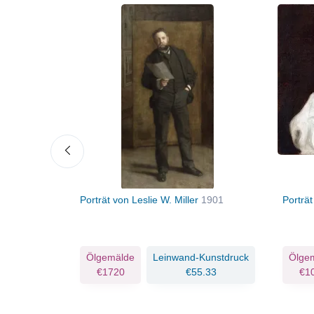
ilton
Porträt von Leslie W. Miller
1901
Porträ
Kunstdruck
Ölgemälde
Leinwand-Kunstdruck
Ölge
.79
€1720
€55.33
€1