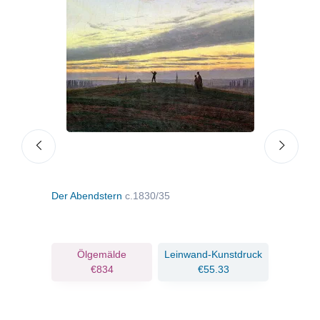
Der Abendstern
c.1830/35
Gart
ruck
Ölgemälde
Leinwand-Kunstdruck
€834
€55.33