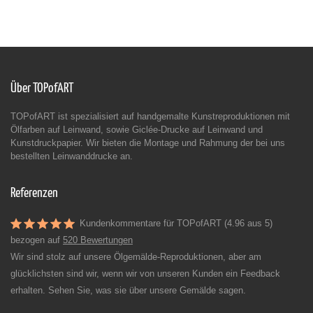
Über TOPofART
TOPofART ist spezialisiert auf handgemalte Kunstreproduktionen mit
Ölfarben auf Leinwand, sowie Giclée-Drucke auf Leinwand und
Kunstdruckpapier. Wir bieten die Montage und Rahmung der bei uns
bestellten Leinwanddrucke an.
Referenzen
Kundenkommentare für TOPofART (4.96 aus 5)
bezogen auf
520 Bewertungen
Wir sind stolz auf unsere Ölgemälde-Reproduktionen, aber am
glücklichsten sind wir, wenn wir von unseren Kunden ein Feedback
erhalten. Sehen Sie, was sie über unsere Gemälde sagen.