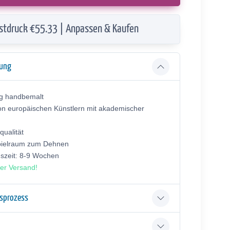
stdruck €55.33 | Anpassen & Kaufen
bung
ig handbemalt
on europäischen Künstlern mit akademischer
ualität
pielraum zum Dehnen
gszeit: 8-9 Wochen
er Versand!
gsprozess