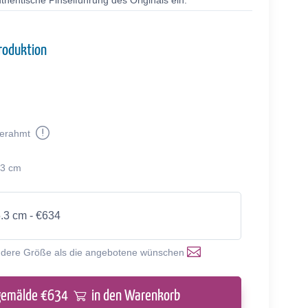
thentische Pinselführung des Originals ein.
roduktion
erahmt
.3 cm
5.3 cm - €634
ndere Größe als die angebotene wünschen
gemälde €
634
in den Warenkorb