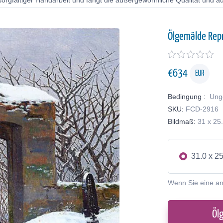
orgfältiger Handarbeit und fängt die außergewöhnliche Qualität und au
Ölgemälde Rep
€
634
EUR
Bedingung :
Ung
SKU:
FCD-2916
Bildmaß:
31 x 25
31.0 x 2
Wenn Sie eine a
Öl