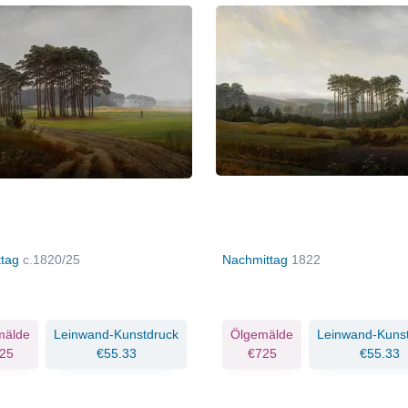
ttag
c.1820/25
Nachmittag
1822
mälde
Leinwand-Kunstdruck
Ölgemälde
Leinwand-Kuns
25
€55.33
€725
€55.33