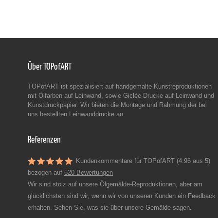
Über TOPofART
TOPofART ist spezialisiert auf handgemalte Kunstreproduktionen
mit Ölfarben auf Leinwand, sowie Giclée-Drucke auf Leinwand und
Kunstdruckpapier. Wir bieten die Montage und Rahmung der bei
uns bestellten Leinwanddrucke an.
Referenzen
Kundenkommentare für TOPofART (4.96 aus 5)
bezogen auf
520 Bewertungen
Wir sind stolz auf unsere Ölgemälde-Reproduktionen, aber am
glücklichsten sind wir, wenn wir von unseren Kunden ein Feedback
erhalten. Sehen Sie, was sie über unsere Gemälde sagen.