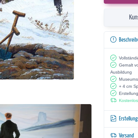
Kun
Beschrei
Vollständ
Gemalt v
Ausbildung
Museumsq
+ 4 cm S
Erstellun
Kostenlos
Erstellun
Versand