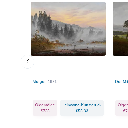
ebelmeer
Morgen
1821
Der Mi
Kunstdruck
Ölgemälde
Leinwand-Kunstdruck
Ölge
.71
€725
€55.33
€7