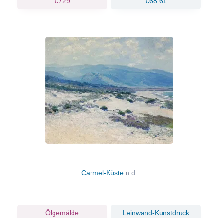
€729
€68.61
Carmel-Küste
n.d.
Ölgemälde
Leinwand-Kunstdruck