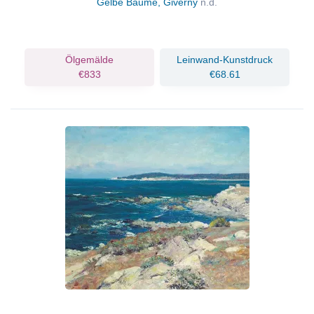
Gelbe Bäume, Giverny
n.d.
Ölgemälde
Leinwand-Kunstdruck
€833
€68.61