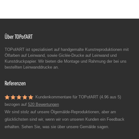
Über TOPofART
TOPofART ist spezialisiert auf handgemalte Kunstreproduktionen mit
Ölfarben auf Leinwand, sowie Giclée-Drucke auf Leinwand und
Kunstdruckpapier. Wir bieten die Montage und Rahmung der bei uns
bestellten Leinwanddrucke an.
Referenzen
Kundenkommentare für TOPofART (4.96 aus 5)
bezogen auf
520 Bewertungen
Wir sind stolz auf unsere Ölgemälde-Reproduktionen, aber am
glücklichsten sind wir, wenn wir von unseren Kunden ein Feedback
erhalten. Sehen Sie, was sie über unsere Gemälde sagen.