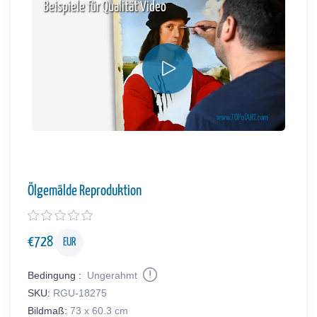
Beispiele für Qualität Video
Ölgemälde Reproduktion
€
728
EUR
Bedingung :
Ungerahmt
SKU:
RGU-18275
Bildmaß:
73 x 60.3 cm