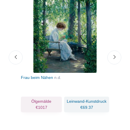
Frau beim Nähen
n.d.
Mond
Ölgemälde
Leinwand-Kunstdruck
€1017
€69.37