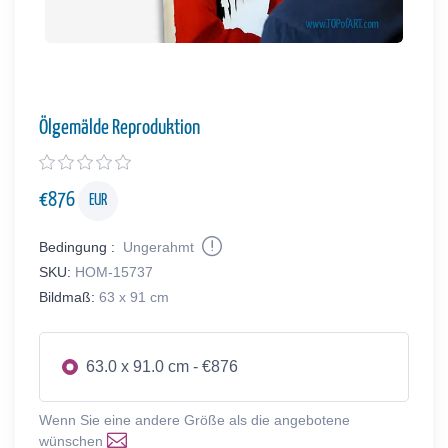
Ölgemälde Reproduktion
€
876
EUR
Bedingung :
Ungerahmt
SKU:
HOM-15737
Bildmaß:
63 x 91 cm
63.0 x 91.0 cm - €876
Wenn Sie eine andere Größe als die angebotene
wünschen