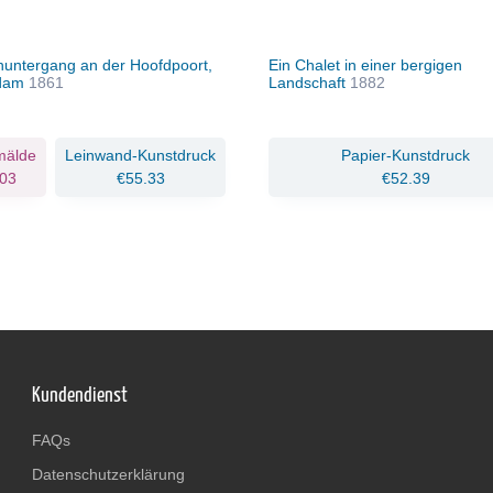
untergang an der Hoofdpoort,
Ein Chalet in einer bergigen
rdam
1861
Landschaft
1882
mälde
Leinwand-Kunstdruck
Papier-Kunstdruck
03
€55.33
€52.39
Kundendienst
FAQs
Datenschutzerklärung