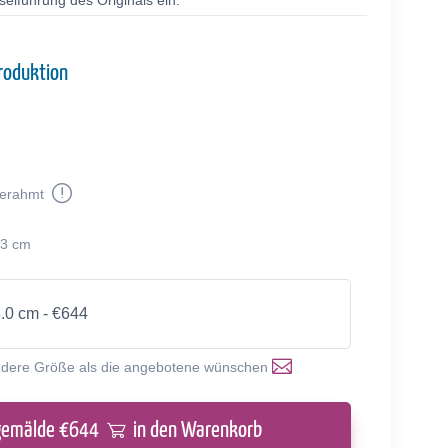
selführung des Originals ein.
roduktion
erahmt
73 cm
3.0 cm - €644
ndere Größe als die angebotene wünschen
gemälde €
644
in den Warenkorb