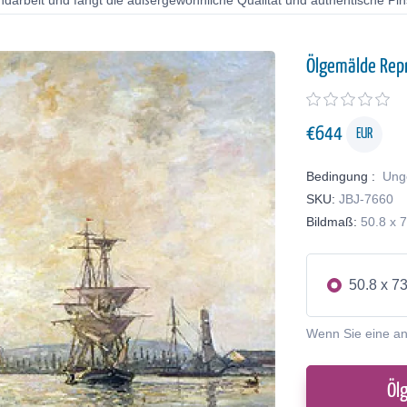
ndarbeit und fängt die außergewöhnliche Qualität und authentische Pin
Ölgemälde Rep
€
644
EUR
Bedingung :
Ung
SKU:
JBJ-7660
Bildmaß:
50.8 x 
50.8 x 7
Wenn Sie eine a
Öl