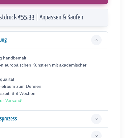
stdruck €55.33 | Anpassen & Kaufen
bung
ig handbemalt
on europäischen Künstlern mit akademischer
ualität
pielraum zum Dehnen
gszeit: 8-9 Wochen
er Versand!
gsprozess