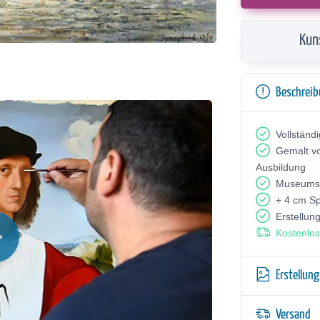
Kun
Beschrei
Vollständ
Gemalt v
Ausbildung
Museumsq
+ 4 cm S
Erstellun
Kostenlos
Erstellun
Versand