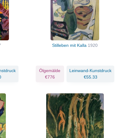
7
Stilleben mit Kalla
1920
nstdruck
Ölgemälde
Leinwand-Kunstdruck
0
€776
€55.33