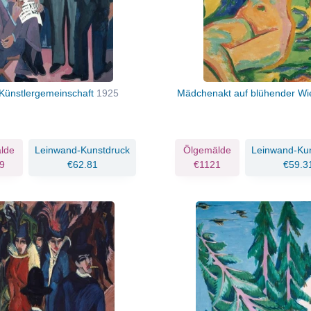
 Künstlergemeinschaft
1925
Mädchenakt auf blühender W
lde
Leinwand-Kunstdruck
Ölgemälde
Leinwand-Ku
9
€62.81
€1121
€59.3