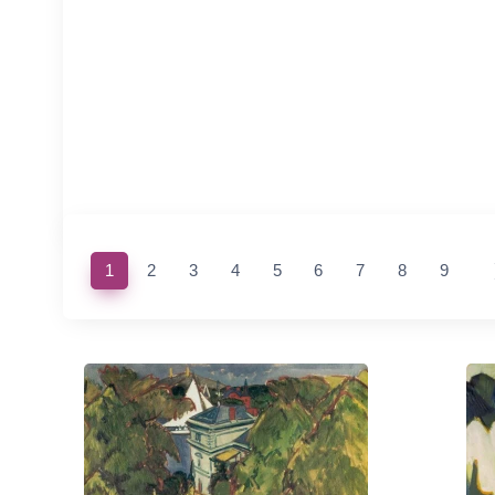
(current)
1
2
3
4
5
6
7
8
9