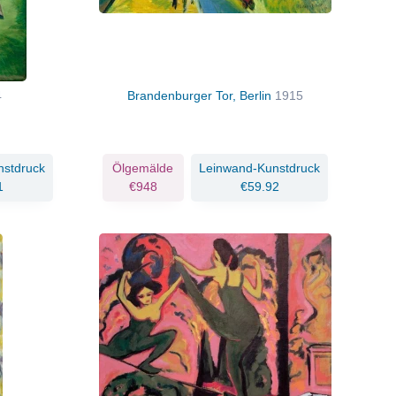
4
Brandenburger Tor, Berlin
1915
nstdruck
Ölgemälde
Leinwand-Kunstdruck
1
€948
€59.92