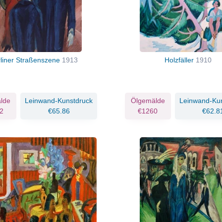
rliner Straßenszene
1913
Holzfäller
1910
lde
Leinwand-Kunstdruck
Ölgemälde
Leinwand-Ku
2
€65.86
€1260
€62.8