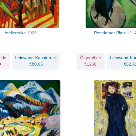
Atelierecke
1920
Potsdamer Platz
191
lde
Leinwand-Kunstdruck
Ölgemälde
Leinwand-Ku
0
€80.65
€1260
€62.8