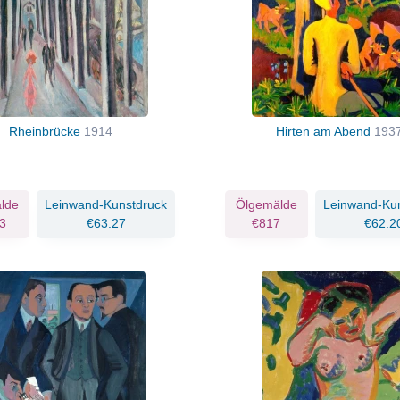
Rheinbrücke
1914
Hirten am Abend
193
lde
Leinwand-Kunstdruck
Ölgemälde
Leinwand-Ku
3
€63.27
€817
€62.2