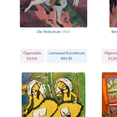
Die Reitschule
1910
Be
Ölgemälde
Leinwand-Kunstdruck
Ölgemä
€1410
€83.85
€128