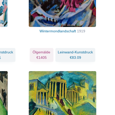
Wintermondlandschaft
1919
nstdruck
Ölgemälde
Leinwand-Kunstdruck
1
€1405
€83.09