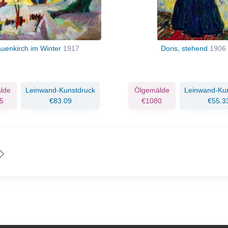
auenkirch im Winter
1917
Doris, stehend
1906
lde
Leinwand-Kunstdruck
Ölgemälde
Leinwand-Ku
5
€83.09
€1080
€55.3