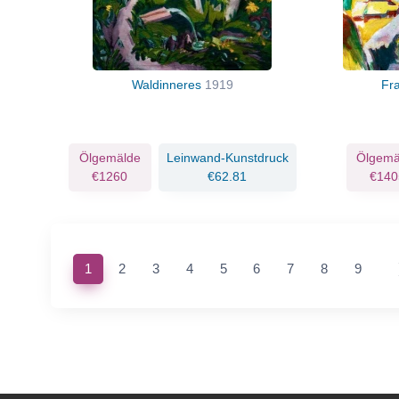
Waldinneres
1919
Fr
Ölgemälde
Leinwand-Kunstdruck
Ölgemä
€1260
€62.81
€140
(current)
1
2
3
4
5
6
7
8
9