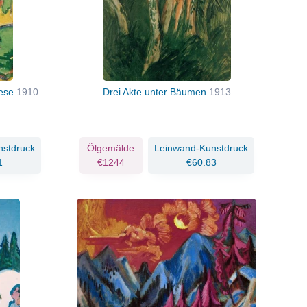
iese
1910
Drei Akte unter Bäumen
1913
nstdruck
Ölgemälde
Leinwand-Kunstdruck
1
€1244
€60.83