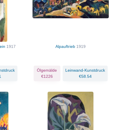
tein
1917
Alpauftrieb
1919
nstdruck
Ölgemälde
Leinwand-Kunstdruck
1
€1226
€58.54