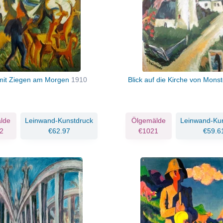
 mit Ziegen am Morgen
1910
Blick auf die Kirche von Mons
lde
Leinwand-Kunstdruck
Ölgemälde
Leinwand-Ku
2
€62.97
€1021
€59.6