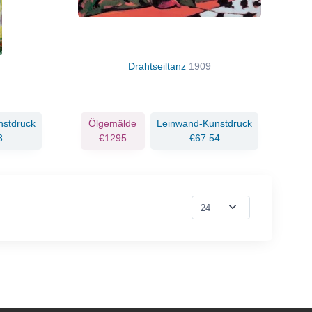
Drahtseiltanz
1909
nstdruck
Ölgemälde
Leinwand-Kunstdruck
3
€1295
€67.54