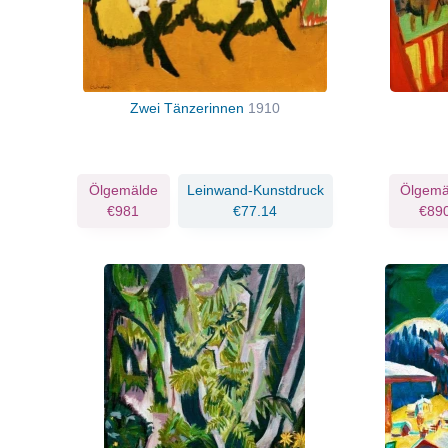
Zwei Tänzerinnen
1910
Ölgemälde
Leinwand-Kunstdruck
Ölgemä
€981
€77.14
€89