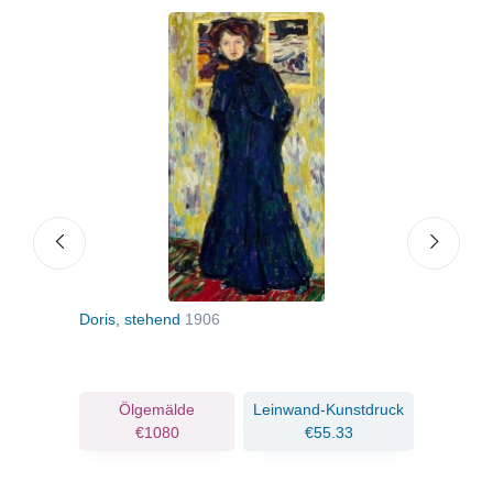
Doris, stehend
1906
Drah
ruck
Ölgemälde
Leinwand-Kunstdruck
€1080
€55.33