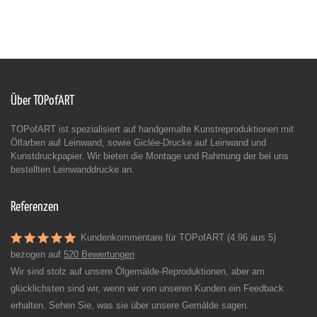
Über TOPofART
TOPofART ist spezialisiert auf handgemalte Kunstreproduktionen mit
Ölfarben auf Leinwand, sowie Giclée-Drucke auf Leinwand und
Kunstdruckpapier. Wir bieten die Montage und Rahmung der bei uns
bestellten Leinwanddrucke an.
Referenzen
Kundenkommentare für TOPofART (4.96 aus 5)
bezogen auf
520 Bewertungen
Wir sind stolz auf unsere Ölgemälde-Reproduktionen, aber am
glücklichsten sind wir, wenn wir von unseren Kunden ein Feedback
erhalten. Sehen Sie, was sie über unsere Gemälde sagen.