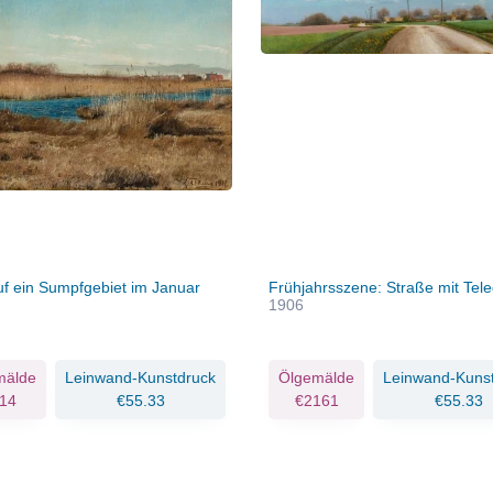
auf ein Sumpfgebiet im Januar
Frühjahrsszene: Straße mit Tel
1906
mälde
Leinwand-Kunstdruck
Ölgemälde
Leinwand-Kuns
14
€55.33
€2161
€55.33