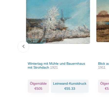
fternoon.
Wintertag mit Mühle und Bauernhaus
Blick 
mit Strohdach
1921
1911
Kunstdruck
Ölgemälde
Leinwand-Kunstdruck
Ölge
.33
€505
€55.33
€5