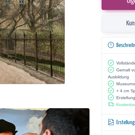
Ölg
Kun
Beschrei
Vollständ
Gemalt v
Ausbildung
Museumsq
+ 4 cm S
Erstellun
Kostenlos
Erstellun