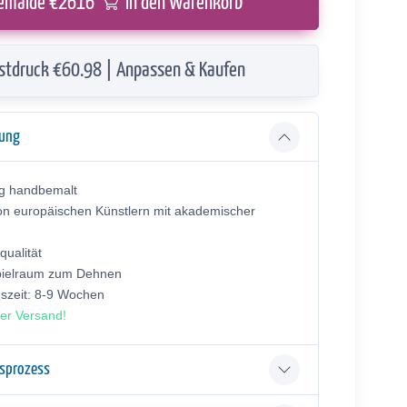
emälde €
2616
in den Warenkorb
stdruck €60.98 | Anpassen & Kaufen
bung
ig handbemalt
on europäischen Künstlern mit akademischer
ualität
pielraum zum Dehnen
gszeit: 8-9 Wochen
er Versand!
gsprozess