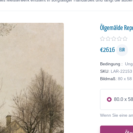
s Meisterwerk entsteht in sorgfältiger Handarbeit und fängt die auße
Ölgemälde Rep
€
2616
EUR
Bedingung :
Ung
SKU:
LAR-22153
Bildmaß:
80 x 58
80.0 x 5
Wenn Sie eine a