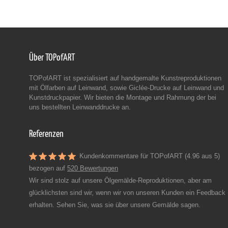
Über TOPofART
TOPofART ist spezialisiert auf handgemalte Kunstreproduktionen
mit Ölfarben auf Leinwand, sowie Giclée-Drucke auf Leinwand und
Kunstdruckpapier. Wir bieten die Montage und Rahmung der bei
uns bestellten Leinwanddrucke an.
Referenzen
Kundenkommentare für TOPofART (4.96 aus 5)
bezogen auf
520 Bewertungen
Wir sind stolz auf unsere Ölgemälde-Reproduktionen, aber am
glücklichsten sind wir, wenn wir von unseren Kunden ein Feedback
erhalten. Sehen Sie, was sie über unsere Gemälde sagen.