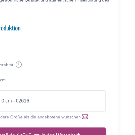
rgewöhnliche Qualität und authentische Pinselführung des
roduktion
erahmt
 cm
8.0 cm - €2616
ndere Größe als die angebotene wünschen