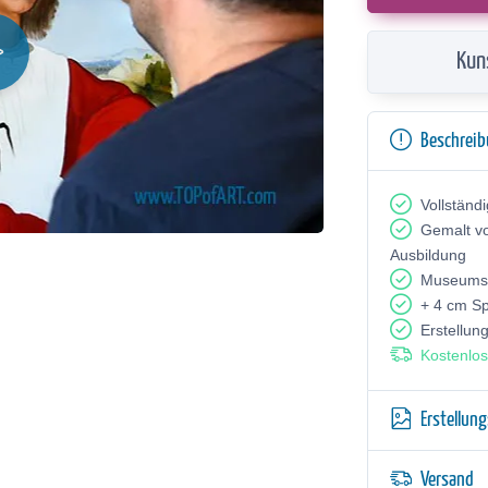
Kun
Beschrei
Vollständ
Gemalt v
Ausbildung
Museumsq
+ 4 cm S
Erstellun
Kostenlos
Erstellun
Versand