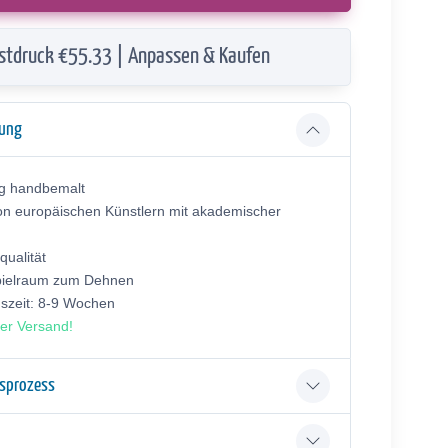
stdruck €55.33 | Anpassen & Kaufen
bung
ig handbemalt
on europäischen Künstlern mit akademischer
ualität
pielraum zum Dehnen
gszeit: 8-9 Wochen
er Versand!
gsprozess