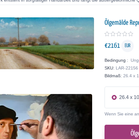
 entsteht in sorgfältiger Handarbeit und fängt die außergewöhnliche Qu
Ölgemälde Rep
€
2161
EUR
Bedingung :
Ung
SKU:
LAR-22156
Bildmaß:
26.4 x 
26.4 x 1
Wenn Sie eine a
Ölg