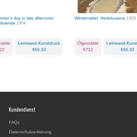
inter's day in late afternoon.
Winternebel. Hedehusene
1903
rsbrønde
1904
mälde
Leinwand-Kunstdruck
Ölgemälde
Leinwand-Kuns
22
€55.33
€712
€55.33
Kundendienst
FAQs
Datenschutzerklärung