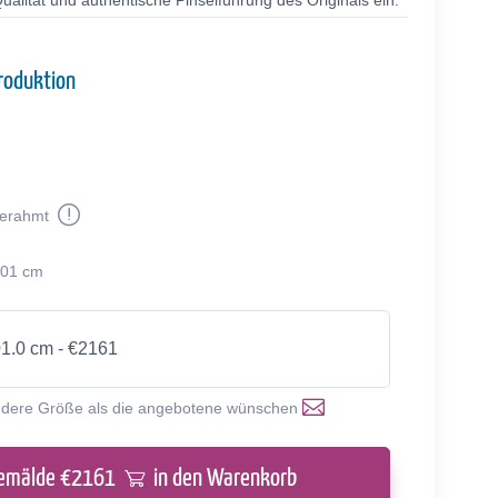
alität und authentische Pinselführung des Originals ein.
roduktion
erahmt
101 cm
01.0 cm - €2161
ndere Größe als die angebotene wünschen
emälde €
2161
in den Warenkorb