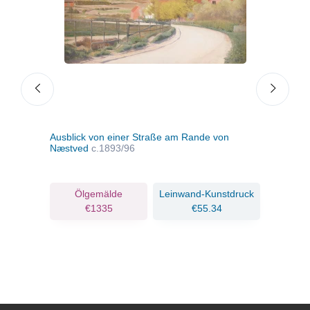
Ausblick von einer Straße am Rande von
Mutt
Næstved
c.1893/96
ruck
Ölgemälde
Leinwand-Kunstdruck
€1335
€55.34