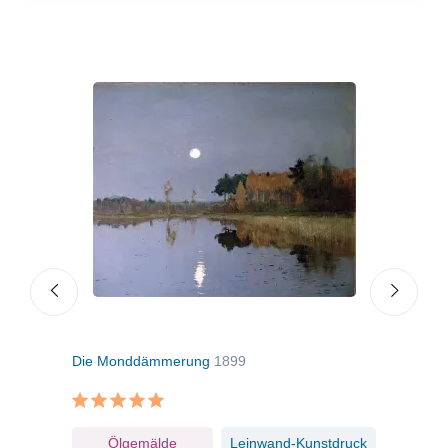
Die Monddämmerung
1899
Früh
ruck
Ölgemälde
Leinwand-Kunstdruck