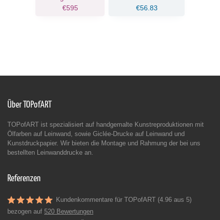
€595
€56.83
Über TOPofART
TOPofART ist spezialisiert auf handgemalte Kunstreproduktionen mit
Ölfarben auf Leinwand, sowie Giclée-Drucke auf Leinwand und
Kunstdruckpapier. Wir bieten die Montage und Rahmung der bei uns
bestellten Leinwanddrucke an.
Referenzen
Kundenkommentare für TOPofART (4.96 aus 5)
bezogen auf
520 Bewertungen