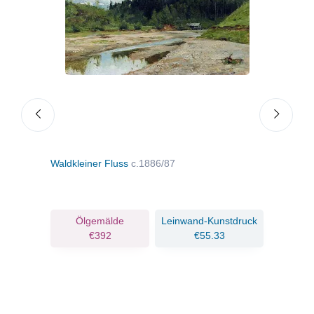
Waldkleiner Fluss
c.1886/87
Holz
ruck
Ölgemälde
Leinwand-Kunstdruck
€392
€55.33