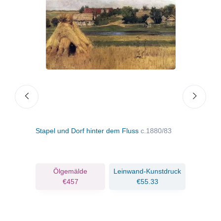
Stapel und Dorf hinter dem Fluss
c.1880/83
Sonn
ruck
Ölgemälde
Leinwand-Kunstdruck
€457
€55.33