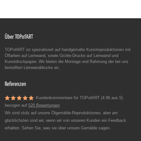
Über TOPofART
TOPofART ist spezialisiert auf handgemalte Kunstreproduktionen mit
Ölfarben auf Leinwand, sowie Giclée-Drucke auf Leinwand und
Kunstdruckpapier. Wir bieten die Montage und Rahmung der bei uns
bestellten Leinwanddrucke an.
Referenzen
Kundenkommentare für TOPofART (4.96 aus 5)
bezogen auf
520 Bewertungen
Wir sind stolz auf unsere Ölgemälde-Reproduktionen, aber am
glücklichsten sind wir, wenn wir von unseren Kunden ein Feedback
erhalten. Sehen Sie, was sie über unsere Gemälde sagen.