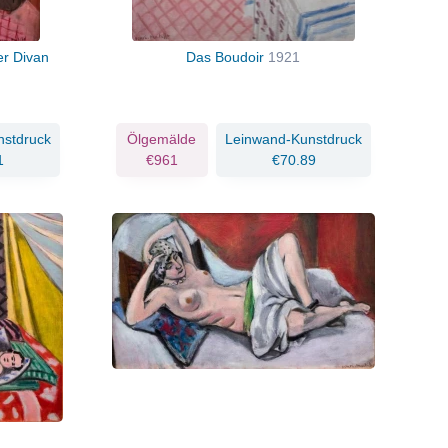
er Divan
Das Boudoir
1921
nstdruck
Ölgemälde
Leinwand-Kunstdruck
1
€961
€70.89