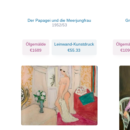
Der Papagei und die Meerjungfrau
Gr
1952/53
Ölgemälde
Leinwand-Kunstdruck
Ölgemä
€1689
€55.33
€109