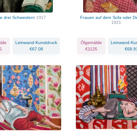
ie drei Schwestern
1917
Frauen auf dem Sofa oder D
1921
lde
Leinwand-Kunstdruck
Ölgemälde
Leinwand-Ku
5
€67.08
€1125
€68.9