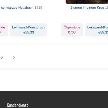
, schwarzes Notizbuch
1918
Blumen in einem Krug
1
lde
Leinwand-Kunstdruck
Ölgemälde
Leinwand-Ku
6
€55.33
€708
€55.3
9
Kundendienst