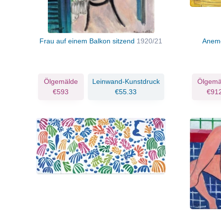
Frau auf einem Balkon sitzend
1920/21
Anemo
Ölgemälde
Leinwand-Kunstdruck
Ölgemä
€593
€55.33
€91