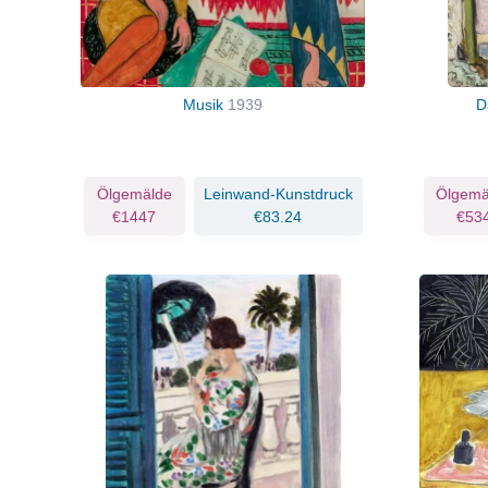
Musik
1939
D
Ölgemälde
Leinwand-Kunstdruck
Ölgemä
€1447
€83.24
€53