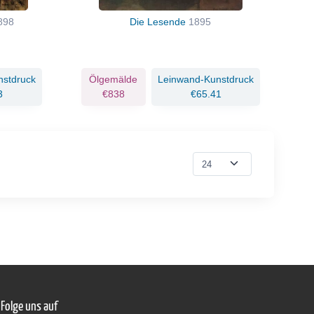
898
Die Lesende
1895
nstdruck
Ölgemälde
Leinwand-Kunstdruck
3
€838
€65.41
Folge uns auf