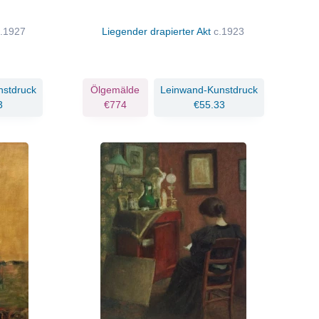
c.1927
Liegender drapierter Akt
c.1923
nstdruck
Ölgemälde
Leinwand-Kunstdruck
3
€774
€55.33