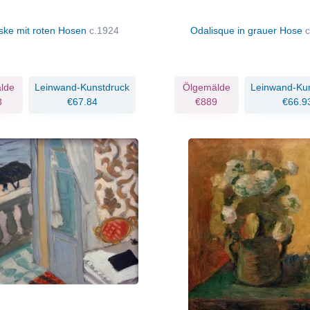
ske mit roten Hosen
c.1924
Odalisque in grauer Hose
lde
Leinwand-Kunstdruck
Ölgemälde
Leinwand-Ku
8
€67.84
€889
€66.9