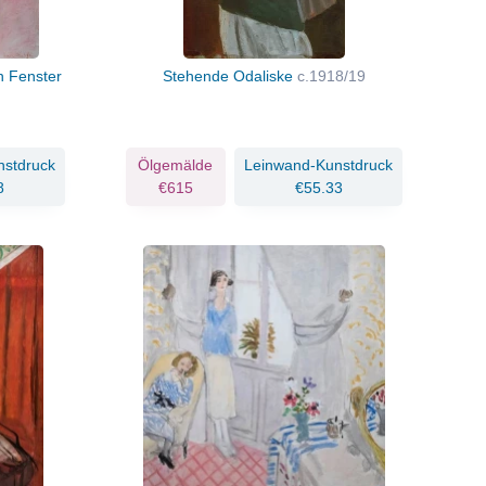
n Fenster
Stehende Odaliske
c.1918/19
nstdruck
Ölgemälde
Leinwand-Kunstdruck
8
€615
€55.33