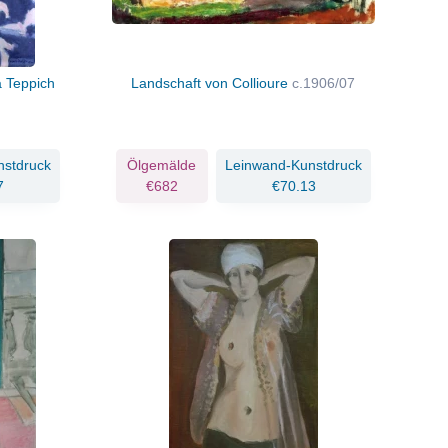
a Teppich
Landschaft von Collioure
c.1906/07
nstdruck
Ölgemälde
Leinwand-Kunstdruck
7
€682
€70.13