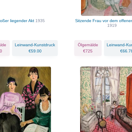
oßer liegender Akt
1935
Sitzende Frau vor dem offene
1919
lde
Leinwand-Kunstdruck
Ölgemälde
Leinwand-Ku
0
€59.00
€725
€66.7