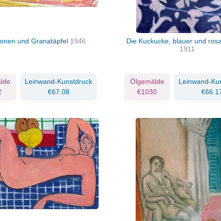
nen und Granatäpfel
1946
Die Kuckucke, blauer und ros
1911
lde
Leinwand-Kunstdruck
Ölgemälde
Leinwand-Ku
2
€67.08
€1030
€66.1