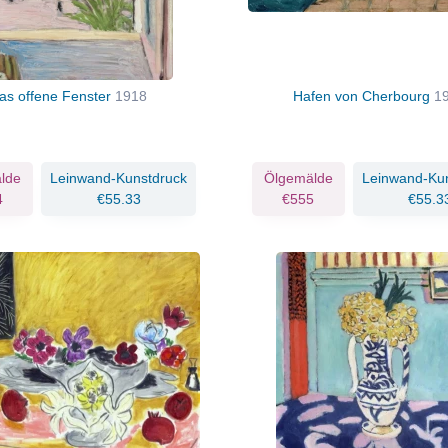
as offene Fenster
1918
Hafen von Cherbourg
1
lde
Leinwand-Kunstdruck
Ölgemälde
Leinwand-Ku
4
€55.33
€555
€55.3