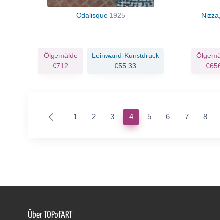
Odalisque
1925
Nizza
Ölgemälde
Leinwand-Kunstdruck
Ölgemä
€712
€55.33
€65
(current)
1
2
3
4
5
6
7
8
Über TOPofART