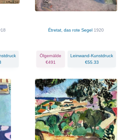
918
Étretat, das rote Segel
1920
nstdruck
Ölgemälde
Leinwand-Kunstdruck
3
€491
€55.33