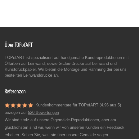
Über TOPofART
TOPofART ist spezialisiert auf handgemalte Kunstreproduktionen mit
Ölfarben auf Leinwand, sowie Giclée-Drucke auf Leinwand und
Kunstdruckpapier. Wir bieten die Montage und Rahmung der bei uns
bestellten Leinwanddrucke an.
Referenzen
Kundenkommentare für TOPofART (4.96 aus 5)
bezogen auf
520 Bewertungen
Wir sind stolz auf unsere Ölgemälde-Reproduktionen, aber am
glücklichsten sind wir, wenn wir von unseren Kunden ein Feedback
erhalten. Sehen Sie, was sie über unsere Gemälde sagen.