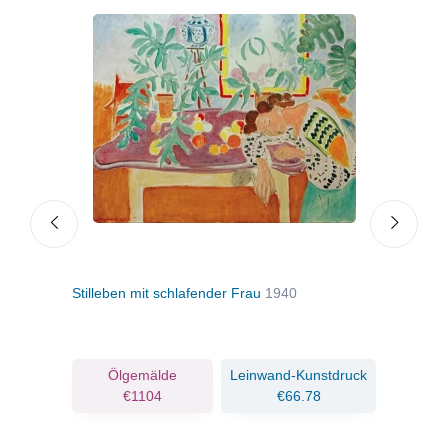
Stilleben mit schlafender Frau
1940
Ruhe
ruck
Ölgemälde
Leinwand-Kunstdruck
€1104
€66.78