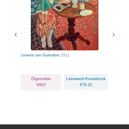
Leserin am Guéridon
1921
Das 
ruck
Ölgemälde
Leinwand-Kunstdruck
€802
€75.01