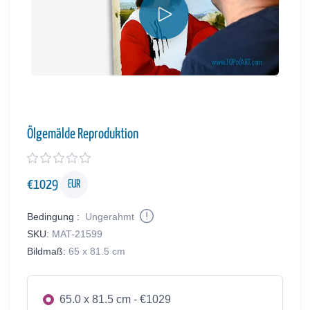
Ölgemälde Reproduktion
€
1029
EUR
Bedingung :
Ungerahmt
SKU:
MAT-21599
Bildmaß:
65 x 81.5 cm
65.0 x 81.5 cm - €1029