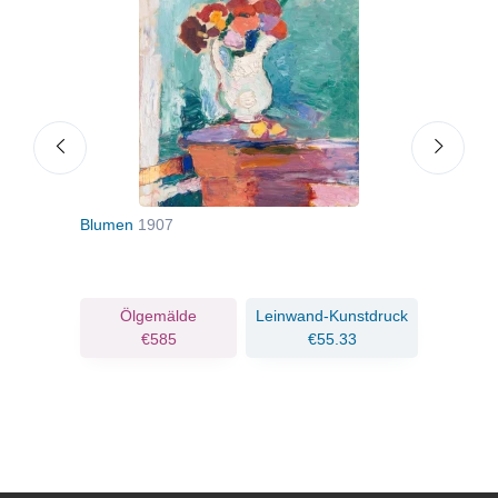
Blumen
1907
Das 
ruck
Ölgemälde
Leinwand-Kunstdruck
€585
€55.33