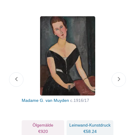
inen
Madame G. van Muyden
c.1916/17
Portr
ruck
Ölgemälde
Leinwand-Kunstdruck
€920
€58.24