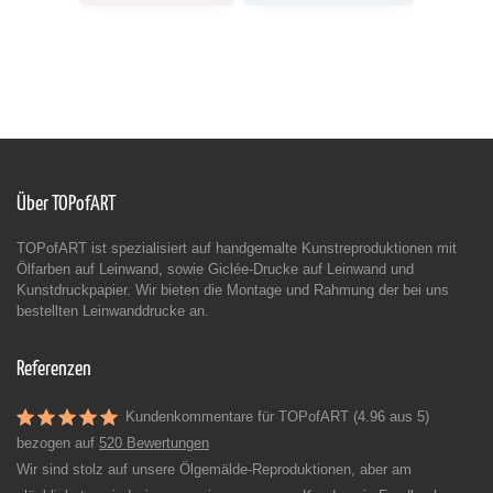
Über TOPofART
TOPofART ist spezialisiert auf handgemalte Kunstreproduktionen mit
Ölfarben auf Leinwand, sowie Giclée-Drucke auf Leinwand und
Kunstdruckpapier. Wir bieten die Montage und Rahmung der bei uns
bestellten Leinwanddrucke an.
Referenzen
Kundenkommentare für TOPofART (4.96 aus 5)
bezogen auf
520 Bewertungen
Wir sind stolz auf unsere Ölgemälde-Reproduktionen, aber am