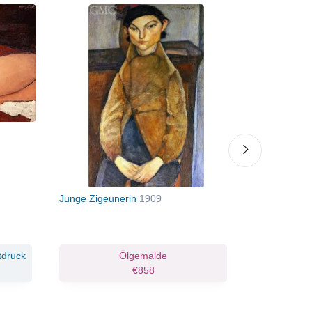
Junge Zigeunerin
1909
Frau mit ro
tdruck
Ölgemälde
€858