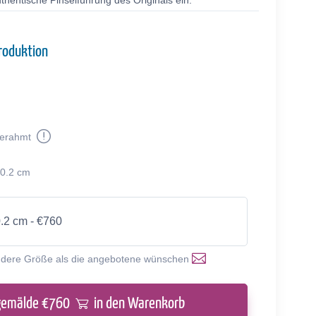
thentische Pinselführung des Originals ein.
roduktion
erahmt
50.2 cm
0.2 cm - €760
ndere Größe als die angebotene wünschen
gemälde €
760
in den Warenkorb