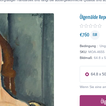
orgfältiger Handarbeit und fängt die außergewöhnliche Qualität und au
Ölgemälde Rep
€
760
EUR
Bedingung :
Ung
SKU:
MOA-4655
Bildmaß:
64.8 x 
64.8 x 5
Wenn Sie eine a
Öl