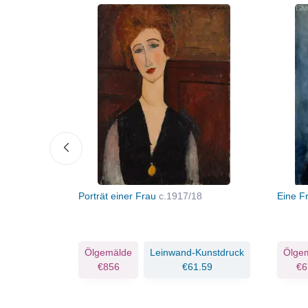
18
Porträt einer Frau
c.1917/18
Eine F
Ölgemälde
Leinwand-Kunstdruck
Ölge
€856
€61.59
€6