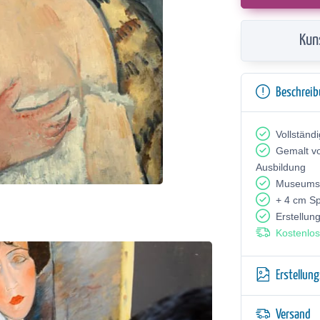
Kun
Beschrei
Vollständ
Gemalt v
Ausbildung
Museumsq
+ 4 cm S
Erstellun
Kostenlos
Erstellun
Versand