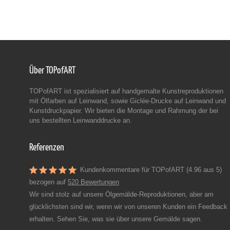
Über TOPofART
TOPofART ist spezialisiert auf handgemalte Kunstreproduktionen
mit Ölfarben auf Leinwand, sowie Giclée-Drucke auf Leinwand und
Kunstdruckpapier. Wir bieten die Montage und Rahmung der bei
uns bestellten Leinwanddrucke an.
Referenzen
Kundenkommentare für TOPofART (4.96 aus 5)
bezogen auf
520 Bewertungen
Wir sind stolz auf unsere Ölgemälde-Reproduktionen, aber am
glücklichsten sind wir, wenn wir von unseren Kunden ein Feedback
erhalten. Sehen Sie, was sie über unsere Gemälde sagen.