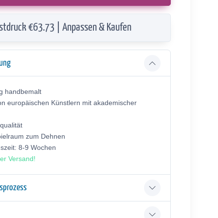
stdruck €63.73 | Anpassen & Kaufen
bung
ig handbemalt
on europäischen Künstlern mit akademischer
ualität
pielraum zum Dehnen
gszeit: 8-9 Wochen
er Versand!
gsprozess