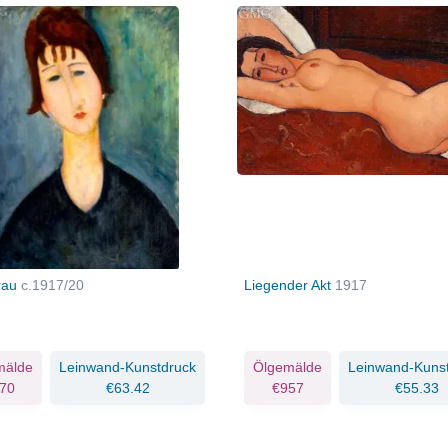
rau
c.1917/20
Liegender Akt
1917
mälde
Leinwand-Kunstdruck
Ölgemälde
Leinwand-Kuns
70
€63.42
€957
€55.33