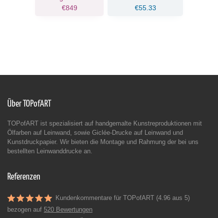
€849
€55.33
Über TOPofART
TOPofART ist spezialisiert auf handgemalte Kunstreproduktionen mit
Ölfarben auf Leinwand, sowie Giclée-Drucke auf Leinwand und
Kunstdruckpapier. Wir bieten die Montage und Rahmung der bei uns
bestellten Leinwanddrucke an.
Referenzen
Kundenkommentare für TOPofART (4.96 aus 5)
bezogen auf
520 Bewertungen