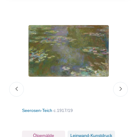
Seerosen-Teich
c.1917/19
See
ruck
Ölgemälde
Leinwand-Kunstdruck