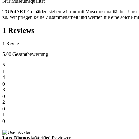
Nur Museumsqualität
TOPofART Gemälden stellen wir nur mit Museumsqualität her. Unsere 
zu. Wir pflegen keine Zusammenarbeit und werden nie eine solche mit A
1 Reviews
1
Revue
5.00 Gesamtbewertung
5
1
4
0
3
0
2
0
1
0
Larz Blomqvist
Verified Reviewer