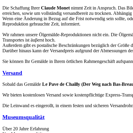
Die Schaffung Ihrer
Claude Monet
nimmt Zeit in Anspruch. Das Bild 
erreichen, sowie um vollständig versandbereit zu trocknen. Abhängi
Wenn eine Änderung in Bezug auf die Frist notwendig sein sollte, oder
Reproduktion gebrauchte Zeit, informiert.
Wir rahmen unsere Ölgemälde-Reproduktionen nicht ein. Die Ölgemä
Transportes ist äuβerst hoch.
Außerdem gibt es postalische Beschränkungen bezüglich der Größe 
Darüber hinaus kann der Versandpreis aufgrund der Abmessungen der 
Sie können Ihr Gemälde in Ihrem örtlichen Rahmengeschäft aufspan
Versand
Sobald das Gemälde
Le Pave de Chailly (Der Weg nach Bas-Breau
Wir bieten kostenlosen Versand sowie kostenpflichtige Express-Transp
Die Leinwand es eingerollt, in einem festen und sicheren Versandroh
Museumsqualität
Über 20 Jahre Erfahrung