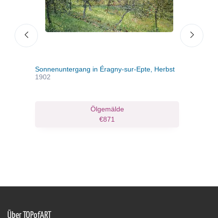
toise
Sonnenuntergang in Éragny-sur-Epte, Herbst
Mme 
1902
ruck
Ölgemälde
€871
Über TOPofART