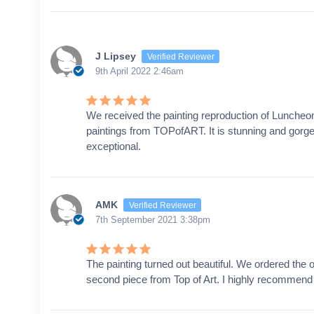
J Lipsey
Verified Reviewer
9th April 2022 2:46am
We received the painting reproduction of Luncheon 
paintings from TOPofART. It is stunning and gorgeou
exceptional.
AMK
Verified Reviewer
7th September 2021 3:38pm
The painting turned out beautiful. We ordered the or
second piece from Top of Art. I highly recommend