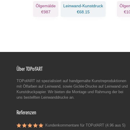
Kunstdruck
Ölgemälde
Leinwand-Kunstdruck
Ölge
.59
€987
€68.15
€1
Über TOPofART
TOPofART ist spezialisiert auf handgemalte Kunstreproduktionen
mit Ölfarben auf Leinwand, sowie Giclée-Drucke auf Leinwand und
Kunstdruckpapier. Wir bieten die Montage und Rahmung der bei
uns bestellten Leinwanddrucke an.
Referenzen
Kundenkommentare für TOPofART (4.96 aus 5)