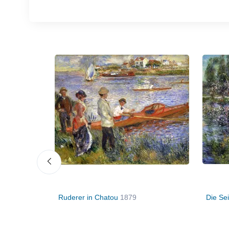
9/80
Ruderer in Chatou
1879
Die Se