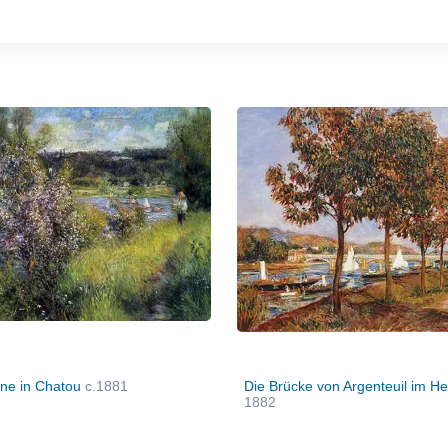
ine in Chatou
c.1881
Die Brücke von Argenteuil im He
1882