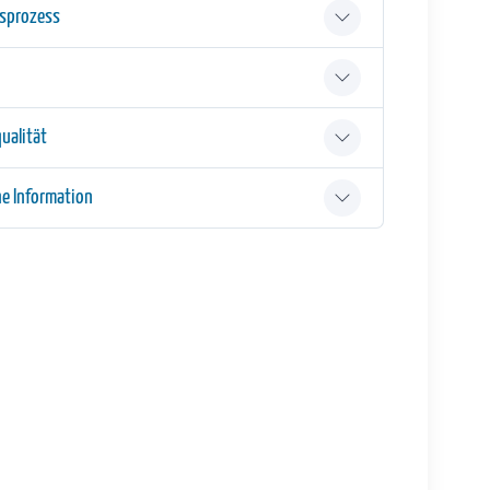
gsprozess
ualität
he Information