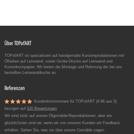
Über TOPofART
TOPofART ist spezialisiert auf handgemalte Kunstreproduktionen mit
Ölfarben auf Leinwand, sowie Giclée-Drucke auf Leinwand und
Kunstdruckpapier. Wir bieten die Montage und Rahmung der bei uns
bestellten Leinwanddrucke an.
Referenzen
Kundenkommentare für TOPofART (4.96 aus 5)
bezogen auf
520 Bewertungen
Wir sind stolz auf unsere Ölgemälde-Reproduktionen, aber am
glücklichsten sind wir, wenn wir von unseren Kunden ein Feedback
erhalten. Sehen Sie, was sie über unsere Gemälde sagen.