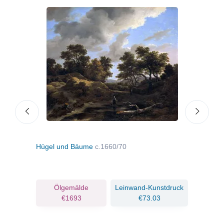
Hügel und Bäume
c.1660/70
Land
c.16
ruck
Ölgemälde
Leinwand-Kunstdruck
€1693
€73.03