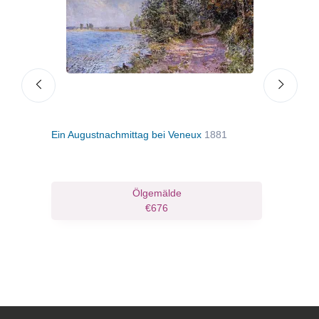
Ein Augustnachmittag bei Veneux
1881
Die 
ruck
Ölgemälde
€676