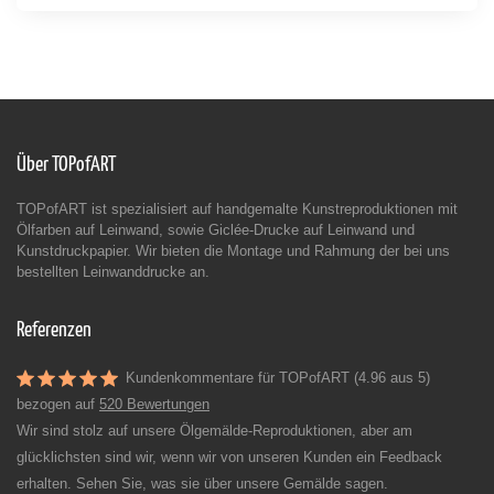
Über TOPofART
TOPofART ist spezialisiert auf handgemalte Kunstreproduktionen mit
Ölfarben auf Leinwand, sowie Giclée-Drucke auf Leinwand und
Kunstdruckpapier. Wir bieten die Montage und Rahmung der bei uns
bestellten Leinwanddrucke an.
Referenzen
Kundenkommentare für TOPofART (4.96 aus 5)
bezogen auf
520 Bewertungen
Wir sind stolz auf unsere Ölgemälde-Reproduktionen, aber am
glücklichsten sind wir, wenn wir von unseren Kunden ein Feedback
erhalten. Sehen Sie, was sie über unsere Gemälde sagen.