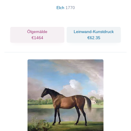
Elch
1770
Ölgemälde
Leinwand-Kunstdruck
€1464
€62.35