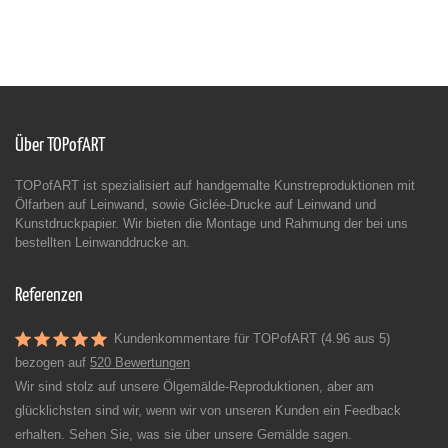
Über TOPofART
TOPofART ist spezialisiert auf handgemalte Kunstreproduktionen mit
Ölfarben auf Leinwand, sowie Giclée-Drucke auf Leinwand und
Kunstdruckpapier. Wir bieten die Montage und Rahmung der bei uns
bestellten Leinwanddrucke an.
Referenzen
Kundenkommentare für TOPofART (4.96 aus 5)
bezogen auf
520 Bewertungen
Wir sind stolz auf unsere Ölgemälde-Reproduktionen, aber am
glücklichsten sind wir, wenn wir von unseren Kunden ein Feedback
erhalten. Sehen Sie, was sie über unsere Gemälde sagen.