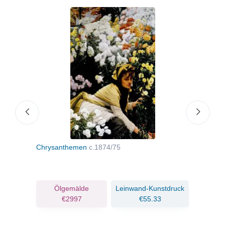
Chrysanthemen
c.1874/75
Die 
ruck
Ölgemälde
Leinwand-Kunstdruck
€2997
€55.33