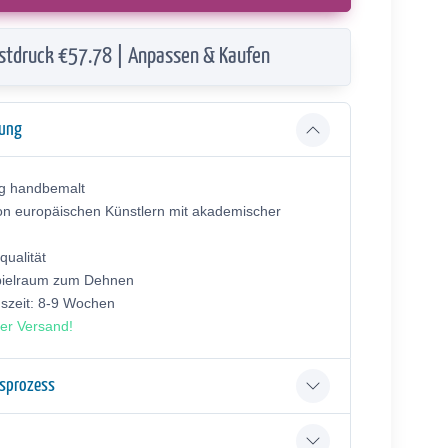
stdruck €57.78 | Anpassen & Kaufen
bung
ig handbemalt
on europäischen Künstlern mit akademischer
ualität
pielraum zum Dehnen
gszeit: 8-9 Wochen
er Versand!
gsprozess