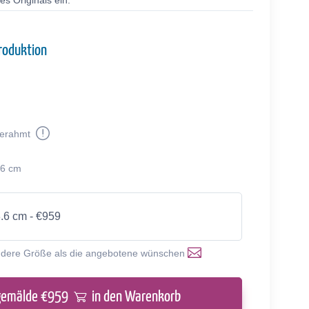
s Originals ein.
roduktion
erahmt
.6 cm
8.6 cm - €959
ndere Größe als die angebotene wünschen
gemälde €
959
in den Warenkorb