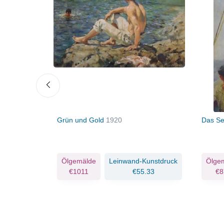
c.1882
Grün und Gold
1920
Das Se
Kunstdruck
Ölgemälde
Leinwand-Kunstdruck
Ölge
.33
€1011
€55.33
€8