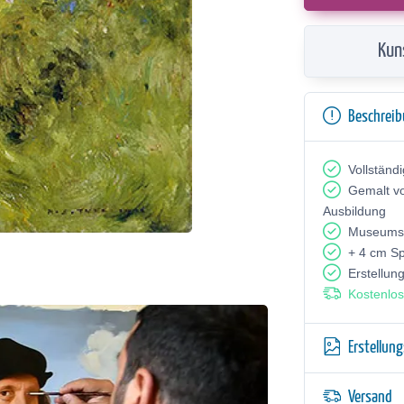
Kun
Beschrei
Vollständ
Gemalt v
Ausbildung
Museumsq
+ 4 cm S
Erstellun
Kostenlos
Erstellun
Versand