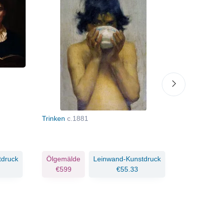
Trinken
c.1881
Junge in e
tdruck
Ölgemälde
Leinwand-Kunstdruck
Ölgemäld
€599
€55.33
€596