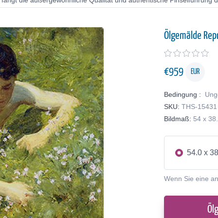
 fängt die außergewöhnliche Qualität und authentische Pinselführung de
Ölgemälde Rep
€
959
EUR
Bedingung :
Ung
SKU:
THS-15431
Bildmaß:
54 x 38
54.0 x 3
Wenn Sie eine a
Öl