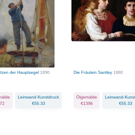
tzen der Hauptsegel
1890
Die Fräulein Santley
1880
mälde
Leinwand-Kunstdruck
Ölgemälde
Leinwand-Kuns
72
€55.33
€1396
€55.33