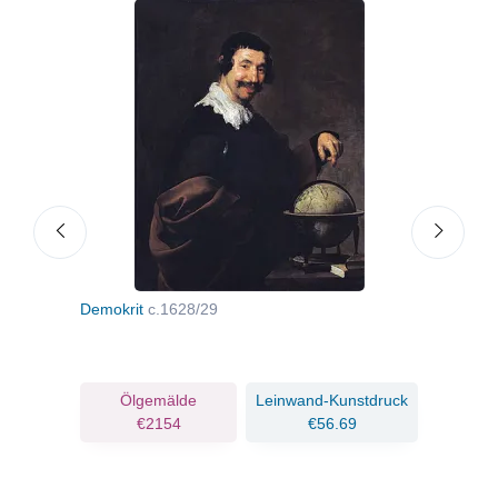
Demokrit
c.1628/29
Mar
ruck
Ölgemälde
Leinwand-Kunstdruck
€2154
€56.69