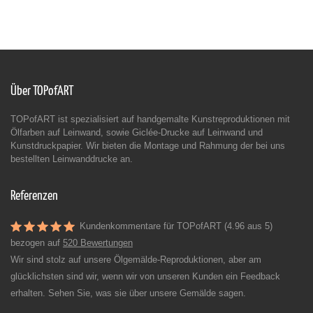
Über TOPofART
TOPofART ist spezialisiert auf handgemalte Kunstreproduktionen mit
Ölfarben auf Leinwand, sowie Giclée-Drucke auf Leinwand und
Kunstdruckpapier. Wir bieten die Montage und Rahmung der bei uns
bestellten Leinwanddrucke an.
Referenzen
Kundenkommentare für TOPofART (4.96 aus 5)
bezogen auf
520 Bewertungen
Wir sind stolz auf unsere Ölgemälde-Reproduktionen, aber am
glücklichsten sind wir, wenn wir von unseren Kunden ein Feedback
erhalten. Sehen Sie, was sie über unsere Gemälde sagen.