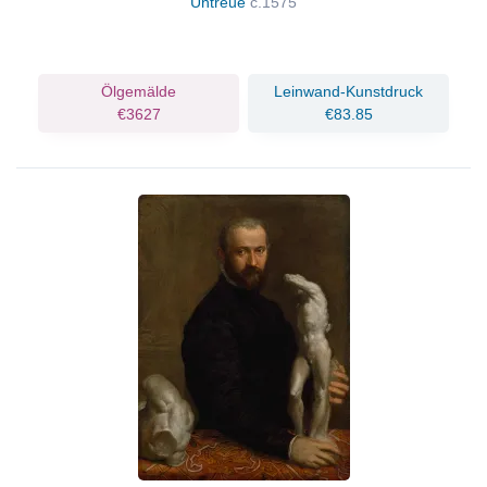
Untreue
c.1575
Ölgemälde
Leinwand-Kunstdruck
€3627
€83.85