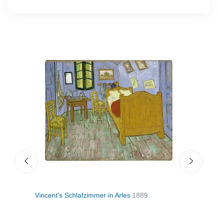
Vincent's Schlafzimmer in Arles
1889
Van 